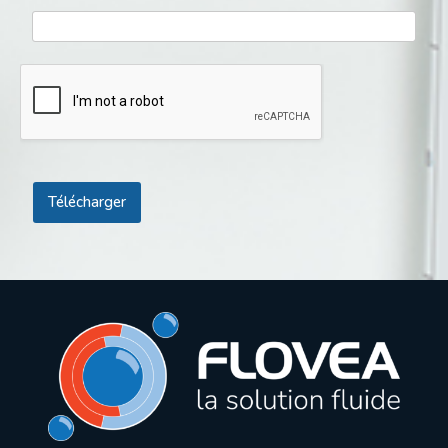
E
m
a
i
l
Télécharger