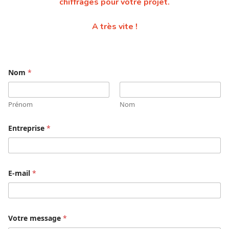
chiffrages pour votre projet.
A très vite !
Nom
*
Prénom
Nom
Entreprise
*
E
E-mail
*
-
m
a
i
l
*
Votre message
*
E