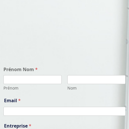
Prénom Nom
*
Prénom
Nom
Email
*
E
Entreprise
*
m