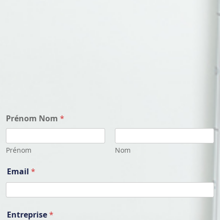
Prénom Nom
*
Prénom
Nom
E
Email
*
n
t
r
e
p
Entreprise
*