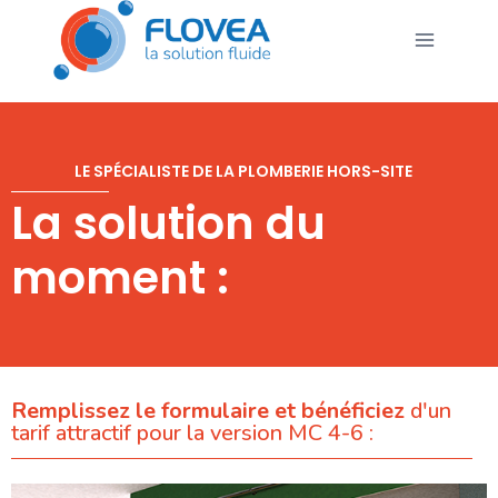
LE SPÉCIALISTE DE LA PLOMBERIE HORS-SITE
La solution du
moment :
Remplissez le formulaire et bénéficiez
d'un
tarif attractif pour la version MC 4-6 :