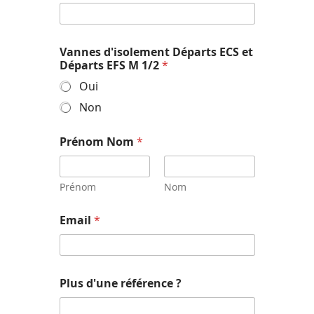
Vannes d'isolement Départs ECS et
Départs EFS M 1/2
*
Oui
Non
Q
Prénom Nom
*
u
a
n
t
Prénom
Nom
i
t
Email
*
é
Q
u
a
n
Plus d'une référence ?
t
i