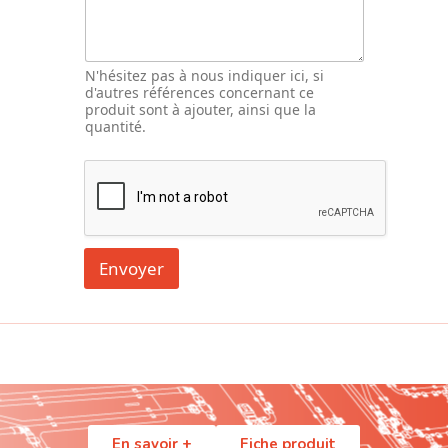
t
é
d
'
N'hésitez pas à nous indiquer ici, si
i
d'autres références concernant ce
s
produit sont à ajouter, ainsi que la
o
quantité.
l
e
m
e
n
t
Envoyer
En savoir +
Fiche produit