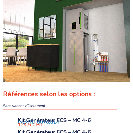
Références selon les options :
Sans vannes d’isolement
Kit Générateur ECS – MC 4-6
PAAIT0_0076.014
124,5 € HT
Kit Générateur ECS – MC 4-6