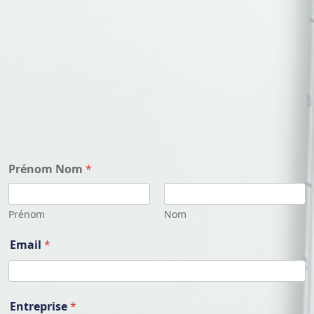
Prénom Nom
*
Prénom
Nom
Email
*
P
Entreprise
*
r